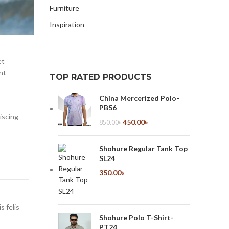
Furniture
Inspiration
et
nt
TOP RATED PRODUCTS
China Mercerized Polo-
PB56
iscing
450.00
৳
850.00
৳
Shohure Regular Tank Top
SL24
350.00
৳
s felis
Shohure Polo T-Shirt-
PT24