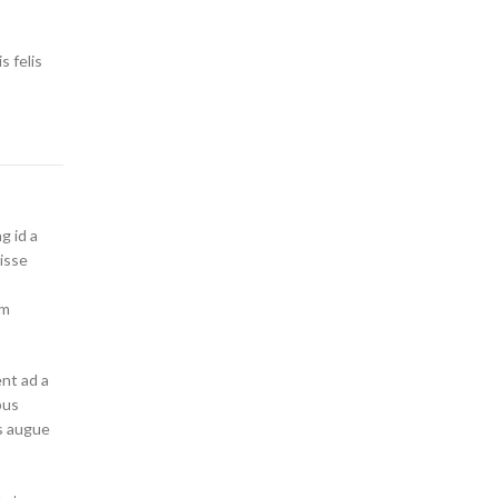
s felis
g id a
isse
um
ent ad a
pus
s augue