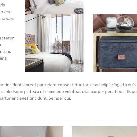
ris
 a nec
s ornare
ectetur
m
entum.
nti.
r tincidunt laoreet parturient consectetur tortor ad adipiscing id a duis
scelerisque platea a ut commodo volutpat ullamcorper penatibus dis qui
parturient eget tincidunt. Semper dui.