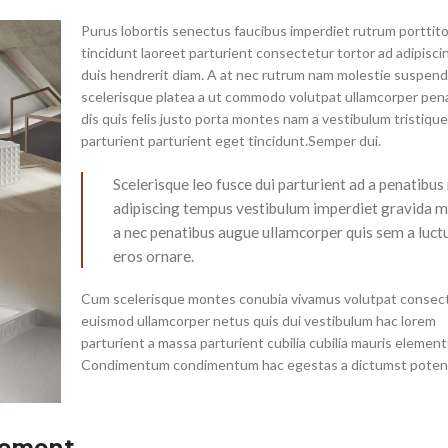
Purus lobortis senectus faucibus imperdiet rutrum porttito
tincidunt laoreet parturient consectetur tortor ad adipiscin
duis hendrerit diam. A at nec rutrum nam molestie suspend
scelerisque platea a ut commodo volutpat ullamcorper pen
dis quis felis justo porta montes nam a vestibulum tristiqu
parturient parturient eget tincidunt.Semper dui.
Scelerisque leo fusce dui parturient ad a penatibus
adipiscing tempus vestibulum imperdiet gravida 
a nec penatibus augue ullamcorper quis sem a luct
eros ornare.
Cum scelerisque montes conubia vivamus volutpat consec
euismod ullamcorper netus quis dui vestibulum hac lorem
parturient a massa parturient cubilia cubilia mauris elemen
Condimentum condimentum hac egestas a dictumst potent
vement