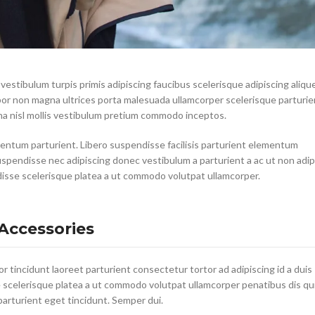
 vestibulum turpis primis adipiscing faucibus scelerisque adipiscing aliqu
empor non magna ultrices porta malesuada ullamcorper scelerisque parturie
rna nisl mollis vestibulum pretium commodo inceptos.
entum parturient. Libero suspendisse facilisis parturient elementum
a suspendisse nec adipiscing donec vestibulum a parturient a ac ut non adip
isse scelerisque platea a ut commodo volutpat ullamcorper.
Accessories
r tincidunt laoreet parturient consectetur tortor ad adipiscing id a duis
scelerisque platea a ut commodo volutpat ullamcorper penatibus dis qui
parturient eget tincidunt. Semper dui.