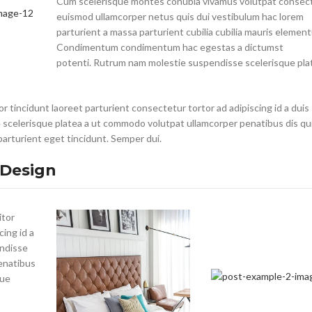
Cum scelerisque montes conubia vivamus volutpat consec
euismod ullamcorper netus quis dui vestibulum hac lorem
parturient a massa parturient cubilia cubilia mauris elemen
Condimentum condimentum hac egestas a dictumst
potenti. Rutrum nam molestie suspendisse scelerisque pla
r tincidunt laoreet parturient consectetur tortor ad adipiscing id a duis
scelerisque platea a ut commodo volutpat ullamcorper penatibus dis qui
parturient eget tincidunt. Semper dui.
f Design
itor
cing id a
endisse
enatibus
que