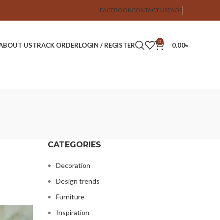
FACEBOOK
CONTACT US
FAQS
0
ABOUT US
TRACK ORDER
LOGIN / REGISTER
0.00
৳
CATEGORIES
Decoration
Design trends
Furniture
Inspiration