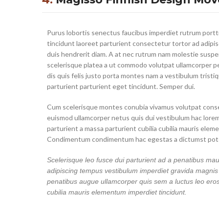
Purus lobortis senectus faucibus imperdiet rutrum portt
tincidunt laoreet parturient consectetur tortor ad adipis
duis hendrerit diam. A at nec rutrum nam molestie susp
scelerisque platea a ut commodo volutpat ullamcorper p
dis quis felis justo porta montes nam a vestibulum tristi
parturient parturient eget tincidunt. Semper dui.
Cum scelerisque montes conubia vivamus volutpat cons
euismod ullamcorper netus quis dui vestibulum hac lore
parturient a massa parturient cubilia cubilia mauris elem
Condimentum condimentum hac egestas a dictumst pote
Scelerisque leo fusce dui parturient ad a penatibus mau
adipiscing tempus vestibulum imperdiet gravida magnis
penatibus augue ullamcorper quis sem a luctus leo ero
cubilia mauris elementum imperdiet tincidunt.