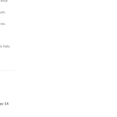
tetur
tum.
tea.
s felis