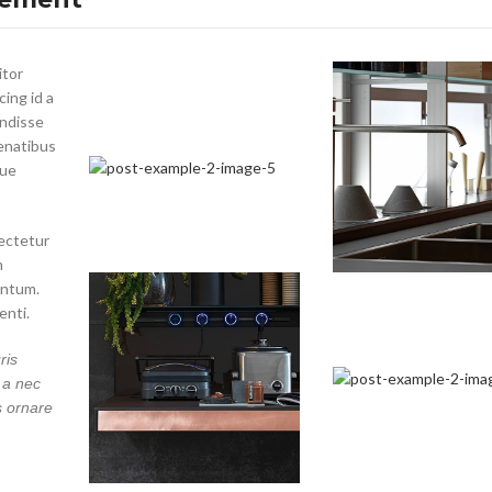
itor
cing id a
endisse
enatibus
que
ectetur
m
entum.
nti.
ris
 a nec
s ornare