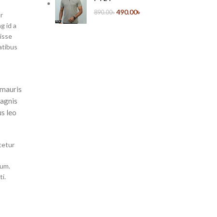
490.00
৳
890.00
৳
r
g id a
isse
atibus
e
 mauris
magnis
us leo
tetur
tum.
i.