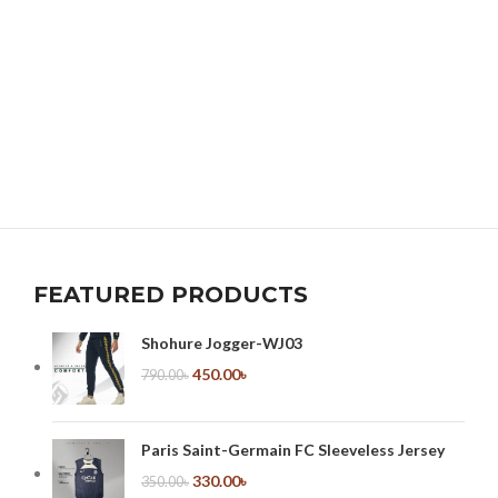
FEATURED PRODUCTS
Shohure Jogger-WJ03
450.00
৳
790.00
৳
Paris Saint-Germain FC Sleeveless Jersey
330.00
৳
350.00
৳